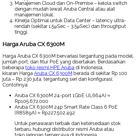
Manajemen Cloud dan On-Premise
– kelola switch
dengan mudah lewat Aruba Central atau alat
manajemen lokal.
Kinerja Optimal untuk Data Center
– latency ultra-
rendah (sekitar 1.5μSec – 3.5μSec) dan throughput
tinggi.
Harga Aruba CX 6300M
Harga
Aruba CX 6300M
bervariasi tergantung pada model,
jumlah port, dan fitur PoE yang disertakan. Berdasarkan
beberapa
toko resmi HPE Aruba
di Indonesia,
kisaran
Harga
Aruba CX 6300M
berada di sekitar
Rp 100
juta – Rp 230 juta
, tergantung seri dan konfigurasi.
Contohnya:
Aruba CX 6300M 24-port 1GbE (JL664A)
≈
Rp105.672.000
Aruba CX 6300M 24p Smart Rate Class 6 PoE
(R8S89A)
≈ Rp227.502.492
Untuk penawaran terbaik dan ketersediaan stok
terbaru, hubungi distributor resmi Aruba atau
toko jaringan terpercaya di Indonesia.