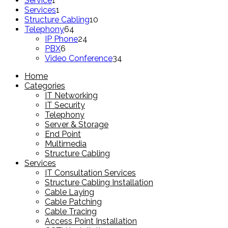
Service
1
product
1
Services
1
product
10
Structure Cabling
10
64
products
Telephony
64
products
24
IP Phone
24
6
products
PBX
6
products
34
Video Conference
34
products
Home
Categories
IT Networking
IT Security
Telephony
Server & Storage
End Point
Multimedia
Structure Cabling
Services
IT Consultation Services
Structure Cabling Installation
Cable Laying
Cable Patching
Cable Tracing
Access Point Installation