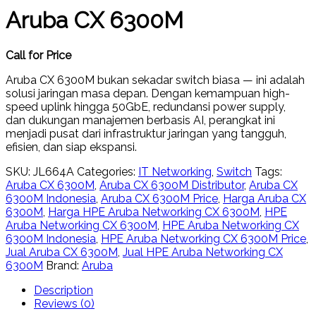
Aruba CX 6300M
Call for Price
Aruba CX 6300M bukan sekadar switch biasa — ini adalah
solusi jaringan masa depan. Dengan kemampuan
high-
speed uplink hingga 50GbE
,
redundansi power supply
,
dan
dukungan manajemen berbasis AI
, perangkat ini
menjadi pusat dari infrastruktur jaringan yang tangguh,
efisien, dan siap ekspansi.
SKU:
JL664A
Categories:
IT Networking
,
Switch
Tags:
Aruba CX 6300M
,
Aruba CX 6300M Distributor
,
Aruba CX
6300M Indonesia
,
Aruba CX 6300M Price
,
Harga Aruba CX
6300M
,
Harga HPE Aruba Networking CX 6300M
,
HPE
Aruba Networking CX 6300M
,
HPE Aruba Networking CX
6300M Indonesia
,
HPE Aruba Networking CX 6300M Price
,
Jual Aruba CX 6300M
,
Jual HPE Aruba Networking CX
6300M
Brand:
Aruba
Description
Reviews (0)