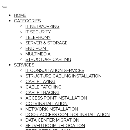
Skip
to
HOME
content
CATEGORIES
IT NETWORKING
IT SECURITY
TELEPHONY
SERVER & STORAGE
END POINT
MULTIMEDIA
STRUCTURE CABLING
SERVICES
IT CONSULTATION SERVICES
STRUCTURE CABLING INSTALLATION
CABLE LAYING
CABLE PATCHING
CABLE TRACING
ACCESS POINT INSTALLATION
CCTV INSTALLATION
NETWORK INSTALLATION
DOOR ACCESS CONTROL INSTALLATION
DATA CENTER MIGRATION
SERVER ROOM RELOCATION