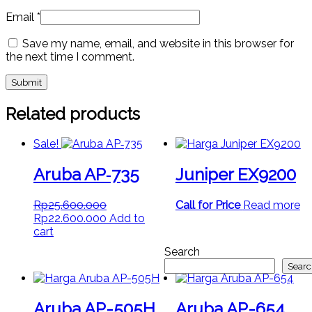
Email
*
Save my name, email, and website in this browser for
the next time I comment.
Related products
Sale!
Aruba AP‑735
Juniper EX9200
Rp
25.600.000
Call for Price
Read more
Original
Current
Rp
22.600.000
Add to
price
price
cart
was:
is:
Search
Rp25.600.000.
Rp22.600.000.
Sear
Aruba AP-505H
Aruba AP-654