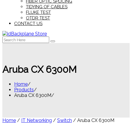
FIBER OPTIC SPLICING
TIDYING OF CABLES
FLUKE TEST
OTDR TEST
CONTACT US
Search
for:
Aruba CX 6300M
Home
Products
Aruba CX 6300M
Home
/
IT Networking
/
Switch
/ Aruba CX 6300M