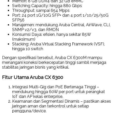
Memori
: 8 GB DDR4 dan 32 GB eMMC
Switching Capacity
: hingga
880 Gbps
Throughput
: sampai
654 Mpps
Port
: 24 port 1G/10G SFP+ dan 4 port 1/10/25/50G
SFP56
Manajemen
: mendukung
Aruba Central, AirWave, CLI,
SNMP v2/v3, dan RMON
Konsumsi Daya
: efisien, hanya sekitar
85W
(maksimum)
Stacking
: Aruba Virtual Stacking Framework (VSF),
hingga 10 switch
Dengan spesifikasi tersebut, Aruba CX 6300M mampu
menangani koneksi berkecepatan tinggi sambil menjaga
stabilitas jaringan bisnis yang kritikal.
Fitur Utama Aruba CX 6300
Integrasi Multi-Gig dan PoE Bertenaga Tinggi
–
mendukung hingga 60W per port untuk perangkat
IoT dan AP kelas enterprise.
Keamanan dan Segmentasi Dinamis
– pastikan akses
jaringan aman dan terkontrol untuk setiap
pengguna/device.