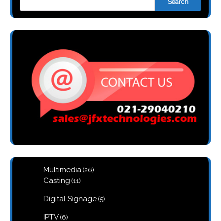
Search
26
Multimedia
26
products
11
Casting
11
products
5
Digital Signage
5
products
6
IPTV
6