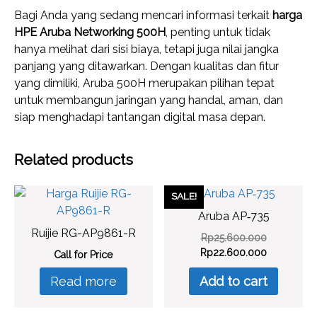
Bagi Anda yang sedang mencari informasi terkait
harga
HPE Aruba Networking 500H
, penting untuk tidak
hanya melihat dari sisi biaya, tetapi juga nilai jangka
panjang yang ditawarkan. Dengan kualitas dan fitur
yang dimiliki, Aruba 500H merupakan pilihan tepat
untuk membangun jaringan yang handal, aman, dan
siap menghadapi tantangan digital masa depan.
Related products
SALE!
Aruba AP‑735
Ruijie RG-AP9861-R
Original
Rp
25.600.000
price
Current
Rp
22.600.000
Call for Price
was:
price
Read more
Add to cart
Rp25.600.
is:
Rp22.600.