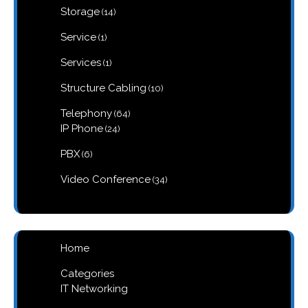
14
Storage
14
products
1
Service
1
product
1
Services
1
product
10
Structure Cabling
10
products
64
Telephony
64
products
24
IP Phone
24
products
6
PBX
6
products
34
Video Conference
34
products
Home
Categories
IT Networking