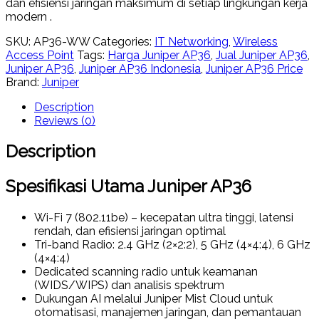
dan efisiensi jaringan maksimum di setiap lingkungan kerja
modern .
SKU:
AP36-WW
Categories:
IT Networking
,
Wireless
Access Point
Tags:
Harga Juniper AP36
,
Jual Juniper AP36
,
Juniper AP36
,
Juniper AP36 Indonesia
,
Juniper AP36 Price
Brand:
Juniper
Description
Reviews (0)
Description
Spesifikasi Utama Juniper AP36
Wi-Fi 7 (802.11be)
– kecepatan ultra tinggi, latensi
rendah, dan efisiensi jaringan optimal
Tri-band Radio
: 2.4 GHz (2×2:2), 5 GHz (4×4:4), 6 GHz
(4×4:4)
Dedicated scanning radio
untuk keamanan
(WIDS/WIPS) dan analisis spektrum
Dukungan AI melalui Juniper Mist Cloud
untuk
otomatisasi, manajemen jaringan, dan pemantauan