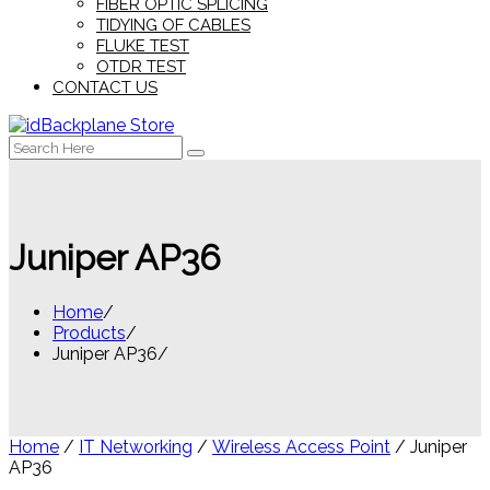
FIBER OPTIC SPLICING
TIDYING OF CABLES
FLUKE TEST
OTDR TEST
CONTACT US
Search
for:
Juniper AP36
Home
Products
Juniper AP36
Home
/
IT Networking
/
Wireless Access Point
/ Juniper
AP36