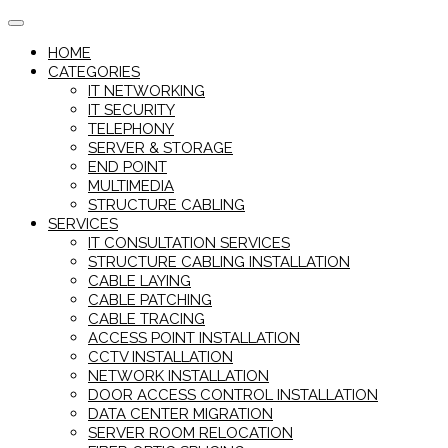
Skip
to
HOME
content
CATEGORIES
IT NETWORKING
IT SECURITY
TELEPHONY
SERVER & STORAGE
END POINT
MULTIMEDIA
STRUCTURE CABLING
SERVICES
IT CONSULTATION SERVICES
STRUCTURE CABLING INSTALLATION
CABLE LAYING
CABLE PATCHING
CABLE TRACING
ACCESS POINT INSTALLATION
CCTV INSTALLATION
NETWORK INSTALLATION
DOOR ACCESS CONTROL INSTALLATION
DATA CENTER MIGRATION
SERVER ROOM RELOCATION