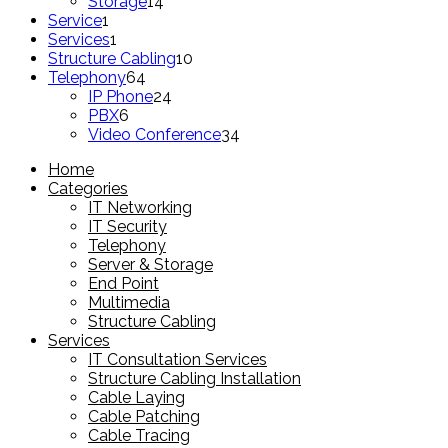
products
14
Storage
14
1
products
Service
1
product
1
Services
1
product
10
Structure Cabling
10
64
products
Telephony
64
products
24
IP Phone
24
6
products
PBX
6
products
34
Video Conference
34
products
Home
Categories
IT Networking
IT Security
Telephony
Server & Storage
End Point
Multimedia
Structure Cabling
Services
IT Consultation Services
Structure Cabling Installation
Cable Laying
Cable Patching
Cable Tracing