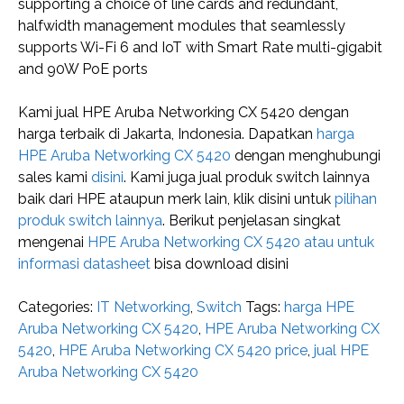
supporting a choice of line cards and redundant,
halfwidth management modules that seamlessly
supports Wi-Fi 6 and IoT with Smart Rate multi-gigabit
and 90W PoE ports
Kami jual HPE Aruba Networking CX 5420 dengan
harga terbaik di Jakarta, Indonesia. Dapatkan
harga
HPE Aruba Networking CX 5420
dengan menghubungi
sales kami
disini
. Kami juga jual produk switch lainnya
baik dari HPE ataupun merk lain, klik disini untuk
pilihan
produk switch lainnya
. Berikut penjelasan singkat
mengenai
HPE Aruba Networking CX 5420 atau untuk
informasi datasheet
bisa download disini
Categories:
IT Networking
,
Switch
Tags:
harga HPE
Aruba Networking CX 5420
,
HPE Aruba Networking CX
5420
,
HPE Aruba Networking CX 5420 price
,
jual HPE
Aruba Networking CX 5420