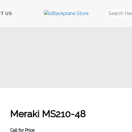
Search
T US
for:
Meraki MS210-48
Call for Price