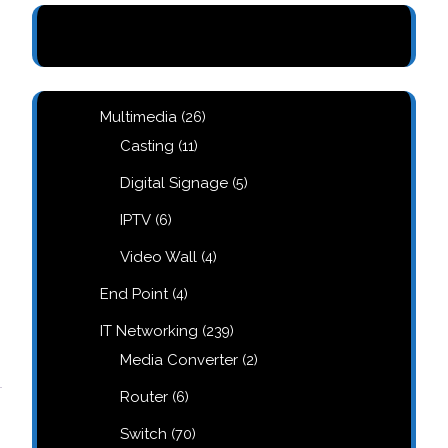
n
26
Multimedia
26
products
11
Casting
11
products
5
Digital Signage
5
products
6
IPTV
6
products
4
Video Wall
4
products
4
End Point
4
products
239
IT Networking
239
products
2
Media Converter
2
products
6
Router
6
products
70
Switch
70