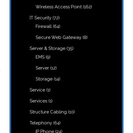
products
162
Wireless Access Point
162
products
72
IT Security
72
products
64
Firewall
64
products
8
Secure Web Gateway
8
products
35
Server & Storage
35
products
9
EMS
9
products
12
Server
12
products
14
Storage
14
products
1
Service
1
product
1
Services
1
product
10
Structure Cabling
10
products
64
Telephony
64
products
24
IP Phone
24