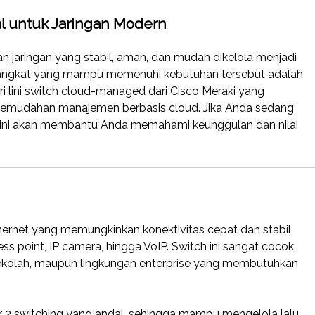
al untuk Jaringan Modern
n jaringan yang stabil, aman, dan mudah dikelola menjadi
 perangkat yang mampu memenuhi kebutuhan tersebut adalah
ri lini switch cloud-managed dari Cisco Meraki yang
 kemudahan manajemen berbasis cloud. Jika Anda sedang
el ini akan membantu Anda memahami keunggulan dan nilai
hernet yang memungkinkan konektivitas cepat dan stabil
ss point, IP camera, hingga VoIP. Switch ini sangat cocok
sekolah, maupun lingkungan enterprise yang membutuhkan
ayer 2 switching yang andal, sehingga mampu mengelola lalu