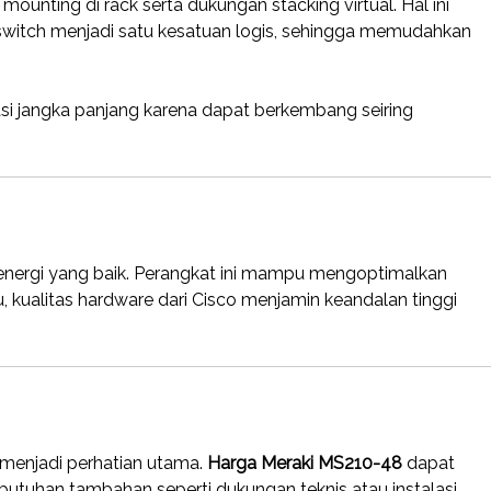
i mounting di rack serta dukungan stacking virtual. Hal ini
tch menjadi satu kesatuan logis, sehingga memudahkan
asi jangka panjang karena dapat berkembang seiring
 energi yang baik. Perangkat ini mampu mengoptimalkan
 kualitas hardware dari Cisco menjamin keandalan tinggi
menjadi perhatian utama.
Harga Meraki MS210-48
dapat
kebutuhan tambahan seperti dukungan teknis atau instalasi.