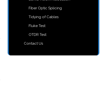
Fiber Optic Splicing
Tidying of Cables
Fluke Test
OTDR Test
Contact Us