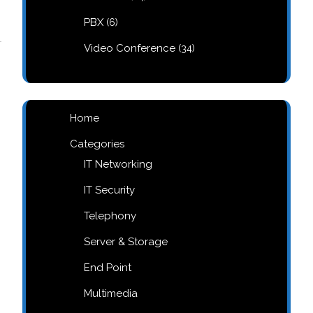
products
6
PBX
6
products
34
Video Conference
34
products
Home
Categories
IT Networking
IT Security
Telephony
Server & Storage
End Point
Multimedia